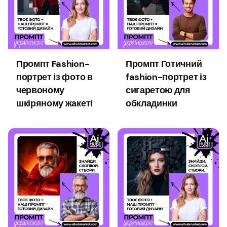
Промпт Fashion-
Промпт Готичний
портрет із фото в
fashion-портрет із
червоному
сигаретою для
шкіряному жакеті
обкладинки