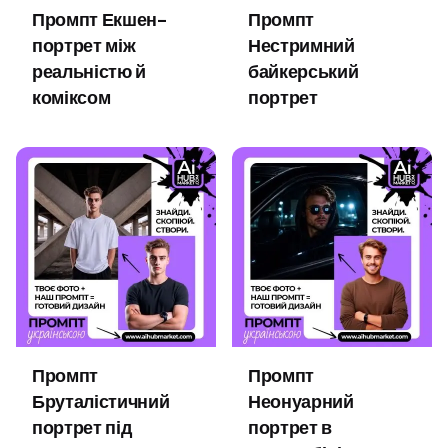
Промпт Екшен-
Промпт
портрет між
Нестримний
реальністю й
байкерський
коміксом
портрет
Промпт
Промпт
Бруталістичний
Неонуарний
портрет під
портрет в