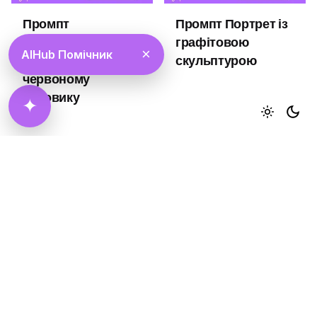
Промпт
Промпт Портрет із
Кінематографічний
графітовою
×
AIHub Помічник
fashion-портрет у
скульптурою
червоному
пуховику
✦
1
2
3
...
6
Scroll to top