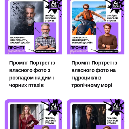
Промпт Портрет із
Промпт Портрет із
власного фото з
власного фото на
розпадом на дим і
гідроциклі в
чорних птахів
тропічному морі