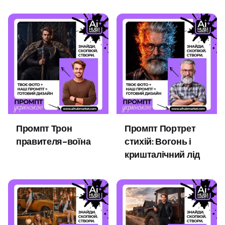
Промпт Трон
Промпт Портрет
правителя-воїна
стихій: Вогонь і
кришталічний лід