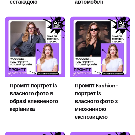
естакадою
автомобілі
Промпт портрет із
Промпт Fashion-
власного фото в
портрет із
образі впевненого
власного фото з
керівника
множинною
експозицією