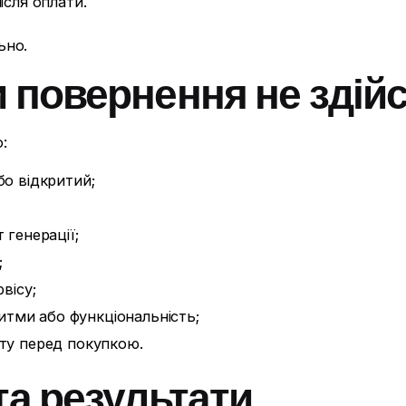
ісля оплати.
ьно.
ли повернення не зді
:
о відкритий;
 генерації;
;
вісу;
ритми або функціональність;
ту перед покупкою.
 та результати