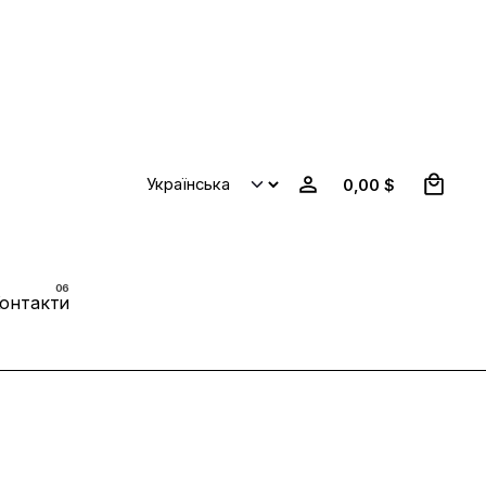
0
0,00
$
онтакти