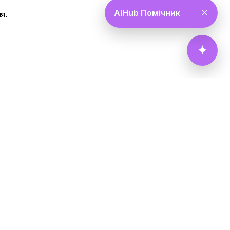
×
AIHub Помічник
я.
✦
актні дані, зазначені на сайті