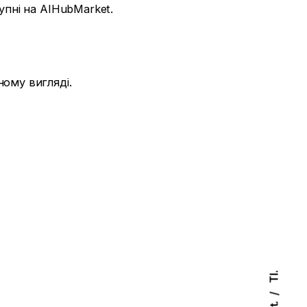
упні на AIHubMarket.
ому вигляді.
Tl.
Pt.