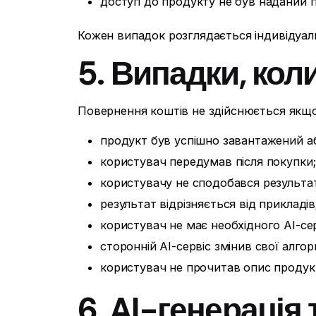
доступ до продукту не був наданий п
Кожен випадок розглядається індивідуал
5. Випадки, ко
Повернення коштів не здійснюється якщо
продукт був успішно завантажений аб
користувач передумав після покупки;
користувачу не сподобався результат
результат відрізняється від прикладів
користувач не має необхідного AI-сер
сторонній AI-сервіс змінив свої алго
користувач не прочитав опис продук
6. AI-генерація