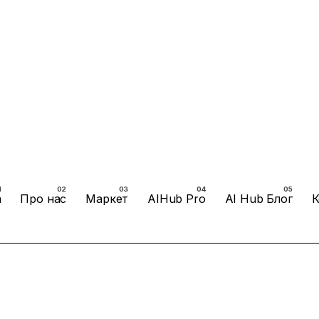
а
Про нас
Маркет
AIHub Pro
AI Hub Блог
К