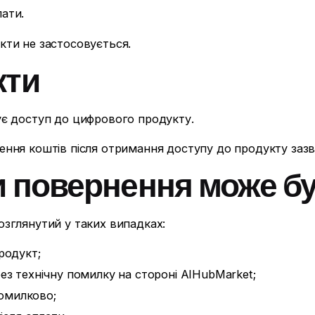
ати.
кти не застосовується.
кти
ує доступ до цифрового продукту.
ення коштів після отримання доступу до продукту зазв
ли повернення може б
озглянутий у таких випадках:
родукт;
з технічну помилку на стороні AIHubMarket;
помилково;