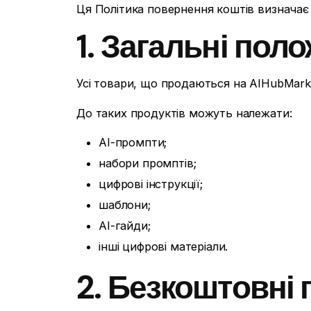
Ця Політика повернення коштів визначає 
1. Загальні пол
Усі товари, що продаються на AIHubMark
До таких продуктів можуть належати:
AI-промпти;
набори промптів;
цифрові інструкції;
шаблони;
AI-гайди;
інші цифрові матеріали.
2. Безкоштовні