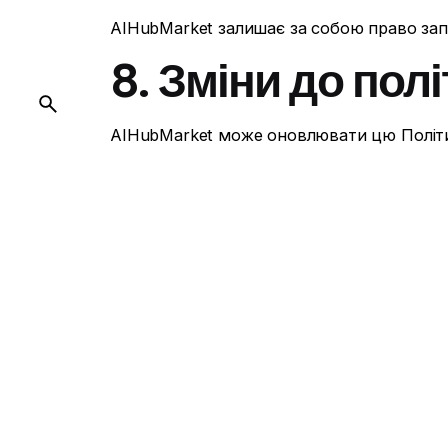
AIHubMarket залишає за собою право зап
8. Зміни до пол
AIHubMarket може оновлювати цю Політик
Оновлена редакція публікується на цій сто
9. Контактна ін
Якщо у вас виникли питання щодо поверне
AIHubMarket.