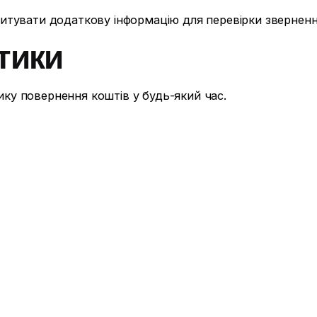
итувати додаткову інформацію для перевірки зверненн
ітики
у повернення коштів у будь-який час.
рінці.
формація
ння коштів, зверніться до служби підтримки через конт