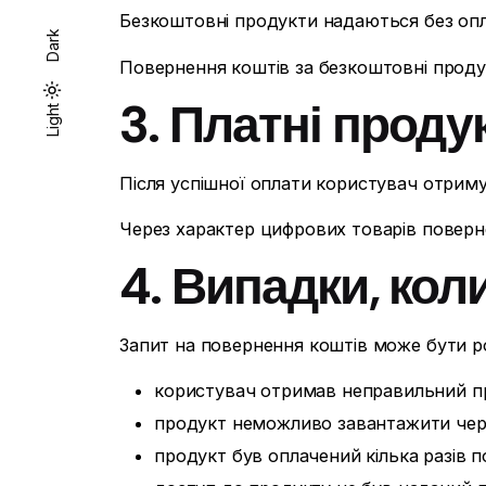
Безкоштовні продукти надаються без опл
Dark
Повернення коштів за безкоштовні проду
3. Платні проду
Dark
Light
Light
Після успішної оплати користувач отрим
Через характер цифрових товарів поверн
4. Випадки, ко
Запит на повернення коштів може бути р
користувач отримав неправильний п
продукт неможливо завантажити чере
продукт був оплачений кілька разів 