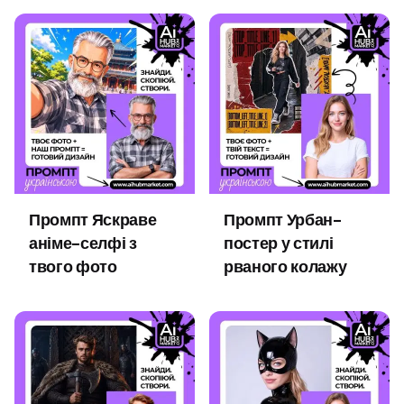
Промпт Яскраве
Промпт Урбан-
аніме-селфі з
постер у стилі
твого фото
рваного колажу