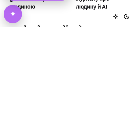
людиною
людину й AI
✦
1
2
3
...
26
Scroll to top
© 2026
AIHubMarket
. All rights reserved | Development and
support
ZGHADKA
File Licenses
|
File Requirements
|
Privacy Policy
|
Refund