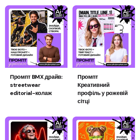
Промпт BMX драйв:
Промпт
streetwear
Креативний
editorial-колаж
профіль у рожевій
сітці