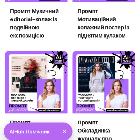
Промпт Музичний
Промпт
editorial-колаж із
Мотиваційний
подвійною
колажний постер із
експозицією
піднятим кулаком
Промпт
Промпт
Футуристичний
Обкладинка
×
AIHub Помічник
glitch-постер із
журналу про