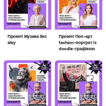
Промпт Музика без
Промпт Поп-арт
віку
fashion-портрет із
doodle-графікою