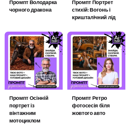
Промпт Володарка
Промпт Портрет
чорного дракона
стихій: Вогонь і
кришталічний лід
Промпт Осінній
Промпт Ретро
портрет із
фотосесія біля
вінтажним
жовтого авто
мотоциклом