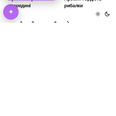
всередині
рибалки
✦
1
2
3
...
6
Scroll to top
© 2026
AIHubMarket
. All rights reserved | Development and
support
ZGHADKA
File Licenses
|
File Requirements
|
Privacy Policy
|
Refund