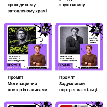
крокодилом у
звукозапису
затопленому храмі
Промпт
Промпт
Мотиваційний
Задумливий
постер із написами
портрет на стільці