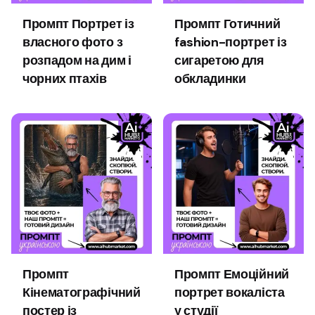
Промпт Портрет із
Промпт Готичний
власного фото з
fashion-портрет із
розпадом на дим і
сигаретою для
чорних птахів
обкладинки
Промпт
Промпт Емоційний
Кінематографічний
портрет вокаліста
постер із
у студії