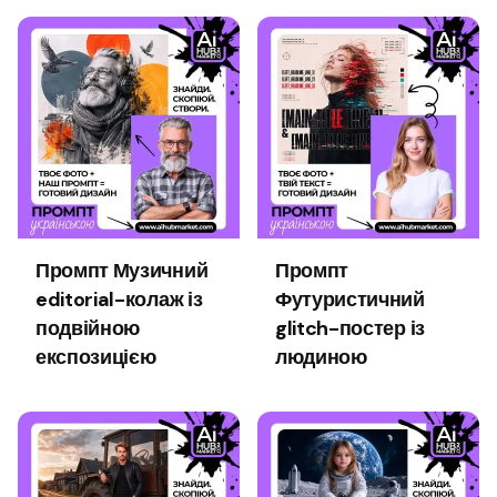
Промпт Музичний
Промпт
editorial-колаж із
Футуристичний
подвійною
glitch-постер із
експозицією
людиною