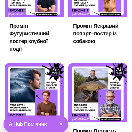
Промпт
Промпт Яскравий
Футуристичний
попарт-постер із
постер клубної
собакою
події
×
AIHub Помічник
Промпт Гори
Промпт Гордість