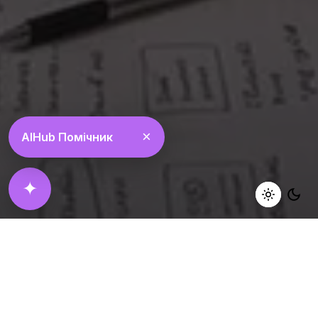
×
AIHub Помічник
✦