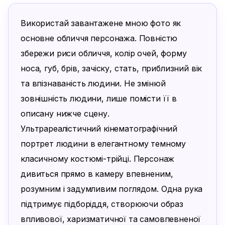
Використай завантажене мною фото як 
основне обличчя персонажа. Повністю 
збережи риси обличчя, колір очей, форму 
носа, губ, брів, зачіску, стать, приблизний вік 
та впізнаваність людини. Не змінюй 
зовнішність людини, лише помісти її в 
описану нижче сцену.

Ультрареалістичний кінематографічний 
портрет людини в елегантному темному 
класичному костюмі-трійці. Персонаж 
дивиться прямо в камеру впевненим, 
розумним і задумливим поглядом. Одна рука 
підтримує підборіддя, створюючи образ 
впливової, харизматичної та самовпевненої 