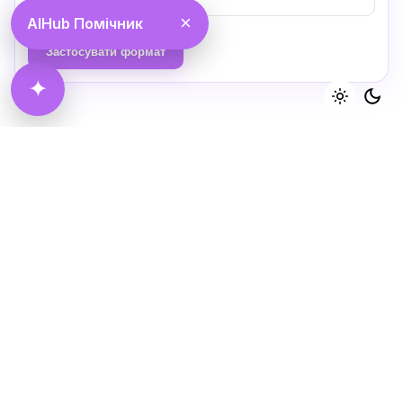
×
AIHub Помічник
Застосувати формат
✦
Reviews
There are no reviews yet.
Related products
Be the first to review “Промпт Дзеркала
Особистості”
Ваша e-mail адреса не оприлюднюватиметься.
Обов’язкові поля позначені
*
Rate this product:
Your review