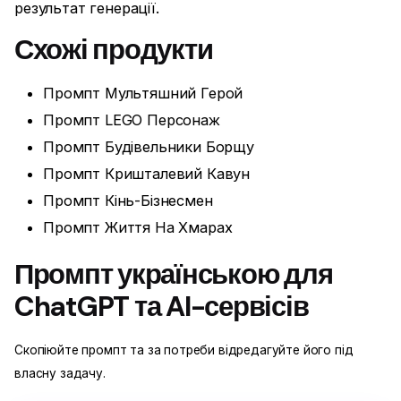
результат генерації.
Схожі продукти
Промпт Мультяшний Герой
Промпт LEGO Персонаж
Промпт Будівельники Борщу
Промпт Кришталевий Кавун
Промпт Кінь-Бізнесмен
Промпт Життя На Хмарах
Промпт українською для
ChatGPT та AI-сервісів
Скопіюйте промпт та за потреби відредагуйте його під
власну задачу.