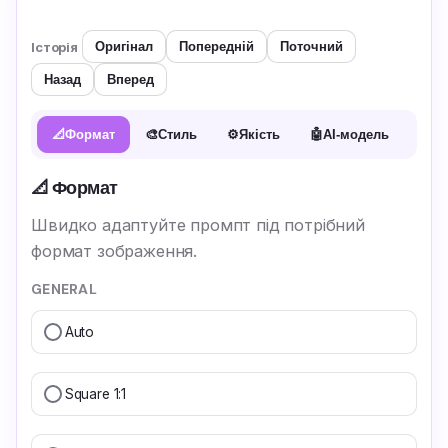
Історія
Оригінал
Попередній
Поточний
Назад
Вперед
📐
Формат
🎨
Стиль
⚙️
Якість
🤖
AI-модель
📐 Формат
Швидко адаптуйте промпт під потрібний
формат зображення.
GENERAL
Auto
Square 1:1