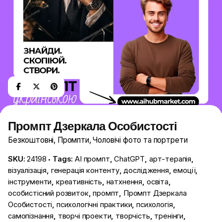
Промпт Дзеркала Особистості
Безкоштовні
,
Промпти
,
Чоловічі фото та портрети
SKU:
24198
Tags:
AI промпт
,
ChatGPT
,
арт-терапія
,
візуалізація
,
генерація контенту
,
дослідження
,
емоції
,
інструменти
,
креативність
,
натхнення
,
освіта
,
особистісний розвиток
,
промпт
,
Промпт Дзеркала
Особистості
,
психологічні практики
,
психологія
,
самопізнання
,
творчі проекти
,
творчість
,
тренінги
,