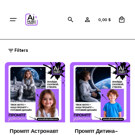
Skip
to
0
content
0,00
$
Filters
Промпт Астронавт
Промпт Дитина-